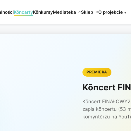
lności
Kōncarty
Kōnkursy
Mediateka
Sklep
Ô projekcie
▾
↗
↗
PREMIERA
Kōncert F
Kōncert FINAŁOWY2026
zapis kōncertu (53 m
kōmyntŏrzu na YouT