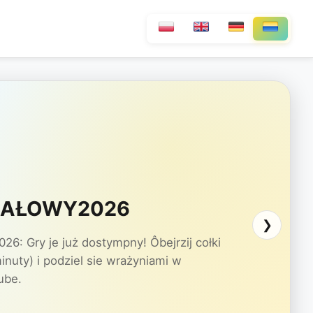
INAŁOWY2026
❯
: Gry je już dostympny! Ôbejrzij cołki
inuty) i podziel sie wrażyniami w
ube.