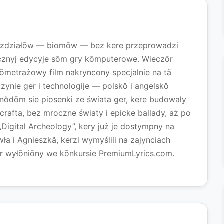
ozdziałōw — biomōw — bez kere przeprowadzi
znyj edycyje sōm gry kōmputerowe. Wieczōr
ōmetrażowy film nakryncony specjalnie na tã
nie ger i technologije — polskŏ i angelskŏ
nŏdōm sie piosenki ze świata ger, kere budowały
rafta, bez mroczne światy i epicke ballady, aż po
„Digital Archeology”, kery już je dostympny na
 i Agnieszkã, kerzi wymyślili na zajynciach
ōr wyłōniōny we kōnkursie PremiumLyrics.com.