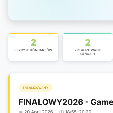
2
2
EDYCYJE KŌNCARTŌW
ZREALIZOWANY
KŌNCART
ZREALIZOWANY
FINAŁOWY2026 - Gam
📅 20 April 2026 · 🕖 18:55–20:20