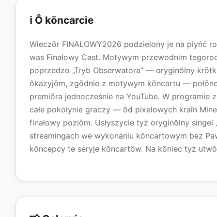
ℹ️ Ô kōncarcie
Wieczōr FINAŁOWY2026 podzielony je na piyńć r
was Finałowy Cast. Motywym przewodnim tegoroc
poprzedzo „Tryb Obserwatora” — oryginŏlny krōtk
ôkazyjōm, zgōdnie z motywym kōncartu — połōnczy
premiōra jednocześnie na YouTube. W programie z
całe pokolynie graczy — ôd pixelowych kraīn Minec
finałowy poziōm. Usłyszycie tyż oryginŏlny singel 
streamingach we wykonaniu kōncartowym bez Pawła
kōncepcy te seryje kōncartōw. Na kōniec tyż utw