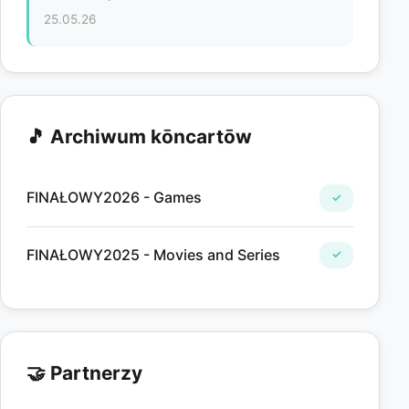
25.05.26
🎵 Archiwum kōncartōw
FINAŁOWY2026 - Games
✓
FINAŁOWY2025 - Movies and Series
✓
🤝 Partnerzy