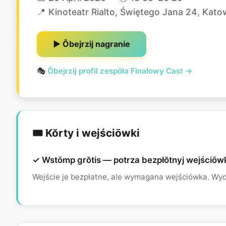
📍 Kinoteatr Rialto, Świętego Jana 24, Kato
▶ Ôbejrzij nagranie
🎭
Ôbejrzij profil zespōła Finałowy Cast →
🎟️ Kŏrty i wejściōwki
✓ Wstōmp grŏtis — potrza bezpłŏtnyj wejściōw
Wejście je bezpłatne, ale wymagana wejściówka. Wy