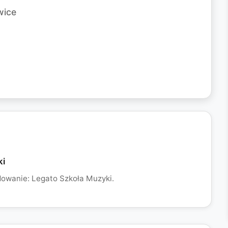
wice
ki
dowanie: Legato Szkoła Muzyki.