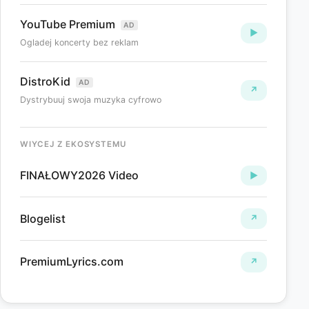
YouTube Premium
AD
▶
Ogladej koncerty bez reklam
DistroKid
AD
↗
Dystrybuuj swoja muzyka cyfrowo
WIYCEJ Z EKOSYSTEMU
FINAŁOWY2026 Video
►
Blogelist
↗
PremiumLyrics.com
↗