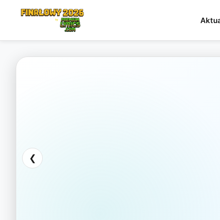
Aktua
❮